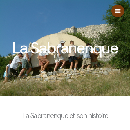
Aller
au
contenu
La Sabranenque
La Sabranenque et son histoire